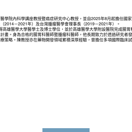
醫學院內科學講座教授暨癌症研究中心教授，並自2025年8月起擔任國
014－2021年）及台灣腫瘤醫學會理事長（2019－2021年）。
年取得高雄醫學大學醫學士及博士學位，並於高雄醫學大學附設醫院完成腸胃
訓計畫。身為合格的腸胃科醫師暨腫瘤科醫師，他長期致力於透過研究者
治療策略。陳教授亦在藥物開發領域累積深厚經驗，曾擔任多項國際臨床