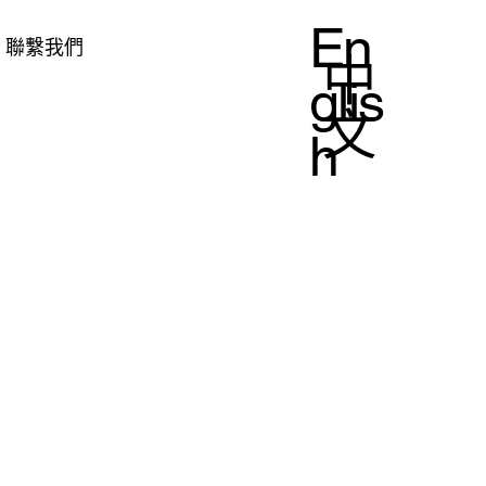
En
聯繫我們
中
glis
文
h