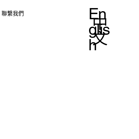
En
聯繫我們
中
glis
文
h