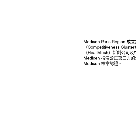
Medicen Paris Reg
（Competitiveness
（Healthtech）新
Medicen 扮演公正第三
Medicen 標章認證。