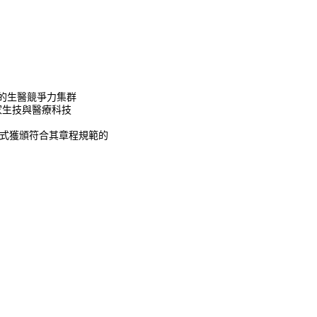
健產業的生醫競爭力集群
0 家生技與醫療科技
 年正式獲頒符合其章程規範的