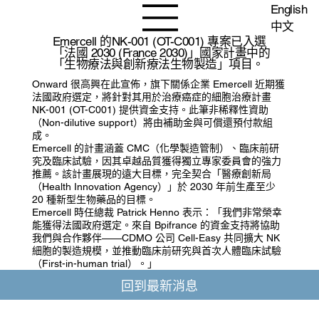
English
中文
Emercell 的NK-001 (OT-C001) 專案已入選
「法國 2030 (France 2030)」國家計畫中的
「生物療法與創新療法生物製造」項目。
Onward 很高興在此宣佈，旗下關係企業 Emercell 近期獲
法國政府選定，將針對其用於治療癌症的細胞治療計畫
NK-001 (OT-C001) 提供資金支持。此筆非稀釋性資助
（Non-dilutive support）將由補助金與可償還預付款組
成。
Emercell 的計畫涵蓋 CMC（化學製造管制）、臨床前研
究及臨床試驗，因其卓越品質獲得獨立專家委員會的強力
推薦。該計畫展現的遠大目標，完全契合「醫療創新局
（Health Innovation Agency）」於 2030 年前生產至少
20 種新型生物藥品的目標。
Emercell 時任總裁 Patrick Henno 表示：「我們非常榮幸
能獲得法國政府選定。來自 Bpifrance 的資金支持將協助
我們與合作夥伴——CDMO 公司 Cell-Easy 共同擴大 NK
細胞的製造規模，並推動臨床前研究與首次人體臨床試驗
（First-in-human trial）。」
回到最新消息